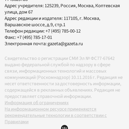
Адрес учредителя: 125239, Россия, Москва, Коптевская
улица, дом 67
Адрес редакции и издателя:
117105
, г.
Москва
,
Варшавское шоссе, д.9, стр.1
Телефон редакции:
+7 (495) 785-00-12
Факс:
+7 (495) 785-17-01
Электронная почта:
gazeta@gazeta.ru
Свидетельство о регистрации СМИ Эл № ФС77-67642
выдано федеральной службой по надзору в сфере
связи, информационных технологий и массовых
коммуникаций (Роскомнадзор) 10.11.2016 г. Редакция не
несет ответственности за достоверность информации,
содержащейся в рекламных объявлениях. Редакция не
предоставляет справочной информации.
Информация об ограничениях
На информационном ресурсе применяются
рекомендательные технологии в соответствии с
Правилами
18+