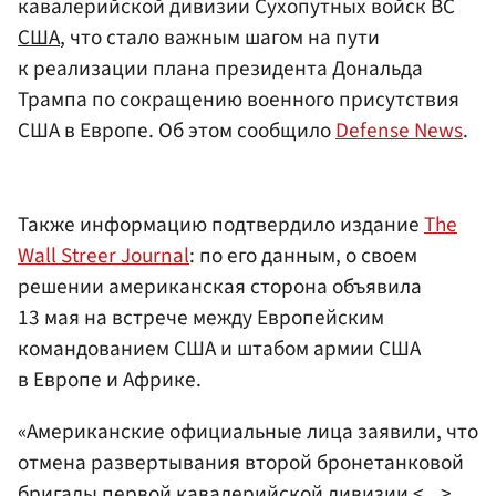
кавалерийской дивизии Сухопутных войск ВС
США
, что стало важным шагом на пути
к реализации плана президента Дональда
Трампа по сокращению военного присутствия
США в Европе. Об этом сообщило
Defense News
.
Также информацию подтвердило издание
The
Wall Streer Journal
: по его данным, о своем
решении американская сторона объявила
13 мая на встрече между Европейским
командованием США и штабом армии США
в Европе и Африке.
«Американские официальные лица заявили, что
отмена развертывания второй бронетанковой
бригады первой кавалерийской дивизии <...>