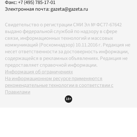
Факс:
+7 (495) 785-17-01
Электронная почта:
gazeta@gazeta.ru
Свидетельство о регистрации СМИ Эл № ФС77-67642
выдано федеральной службой по надзору в сфере
связи, информационных технологий и массовых
коммуникаций (Роскомнадзор) 10.11.2016 г. Редакция не
несет ответственности за достоверность информации,
содержащейся в рекламных объявлениях. Редакция не
предоставляет справочной информации.
Информация об ограничениях
На информационном ресурсе применяются
рекомендательные технологии в соответствии с
Правилами
18+