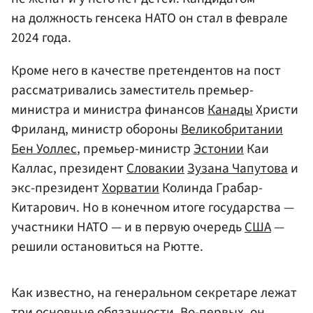
на должность генсека НАТО он стал в феврале
2024 года.
Кроме него в качестве претендентов на пост
рассматривались заместитель премьер-
министра и министра финансов
Канады
Христи
Фриланд, министр обороны
Великобритании
Бен Уоллес
, премьер-министр
Эстонии
Каи
Каллас, президент
Словакии
Зузана Чапутова
и
экс-президент
Хорватии
Колинда Грабар-
Китарович. Но в конечном итоге государства —
участники НАТО — и в первую очередь
США
—
решили остановиться на Рютте.
Как известно, на генеральном секретаре лежат
три основные обязанности. Во-первых, он