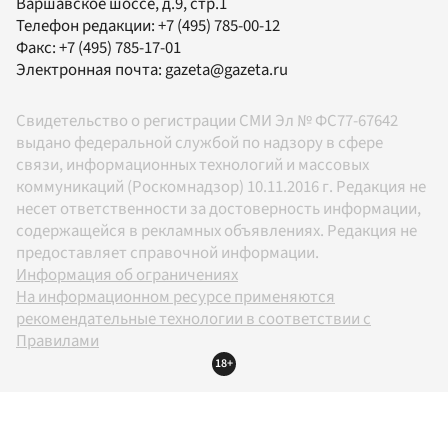
Варшавское шоссе, д.9, стр.1
Телефон редакции:
+7 (495) 785-00-12
Факс:
+7 (495) 785-17-01
Электронная почта:
gazeta@gazeta.ru
Свидетельство о регистрации СМИ Эл № ФС77-67642
выдано федеральной службой по надзору в сфере
связи, информационных технологий и массовых
коммуникаций (Роскомнадзор) 10.11.2016 г. Редакция не
несет ответственности за достоверность информации,
содержащейся в рекламных объявлениях. Редакция не
предоставляет справочной информации.
Информация об ограничениях
На информационном ресурсе применяются
рекомендательные технологии в соответствии с
Правилами
18+