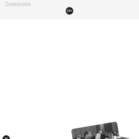
Правилами
18+