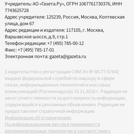
Учредитель:
АО «Газета.Ру»
, ОГРН 1067761730376, ИНН
7743625728
Адрес учредителя: 125239, Россия, Москва, Коптевская
улица, дом 67
Адрес редакции и издателя:
117105
, г.
Москва
,
Варшавское шоссе, д.9, стр.1
Телефон редакции:
+7 (495) 785-00-12
Факс:
+7 (495) 785-17-01
Электронная почта:
gazeta@gazeta.ru
Свидетельство о регистрации СМИ Эл № ФС77-67642
выдано федеральной службой по надзору в сфере
связи, информационных технологий и массовых
коммуникаций (Роскомнадзор) 10.11.2016 г. Редакция не
несет ответственности за достоверность информации,
содержащейся в рекламных объявлениях. Редакция не
предоставляет справочной информации.
Информация об ограничениях
На информационном ресурсе применяются
рекомендательные технологии в соответствии с