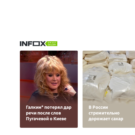
Галкин* потерял дар
В России
речи после слов
стремительно
Пугачевой о Киеве
дорожает сахар