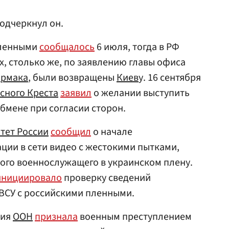
одчеркнул он.
пленными
сообщалось
6 июля, тогда в РФ
, столько же, по заявлению главы офиса
Ермака
, были возвращены
Киев
у. 16 сентября
сного Креста
заявил
о желании выступить
бмене при согласии сторон.
тет России
сообщил
о начале
ции в сети видео с жестокими пытками,
ого военнослужащего в украинском плену.
инициировало
проверку сведений
ВСУ с российскими пленными.
сия
ООН
признала
военным преступлением