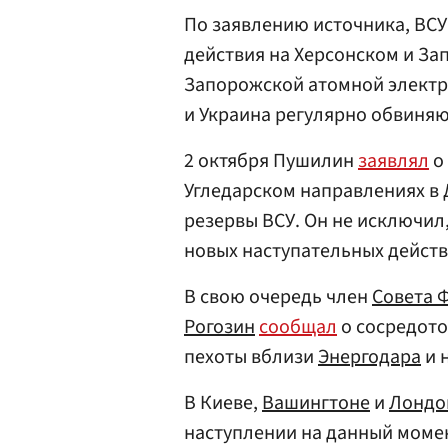
По заявлению источника, ВСУ
действия на Херсонском и За
Запорожской атомной электро
и Украина регулярно обвиняют
2 октября Пушилин
заявлял
о
Угледарском направлениях в 
резервы ВСУ. Он не исключил,
новых наступательных действ
В свою очередь член
Совета 
Рогозин
сообщал
о сосредото
пехоты вблизи
Энергодара
и 
В Киеве,
Вашингтоне
и
Лондо
наступлении на данный моме