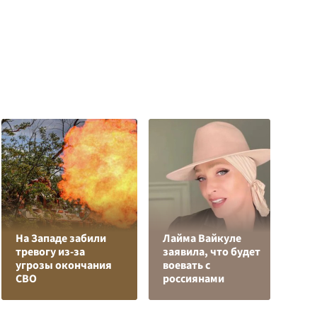
На Западе забили
Лайма Вайкуле
тревогу из-за
заявила, что будет
Я
угрозы окончания
воевать с
д
СВО
россиянами
о