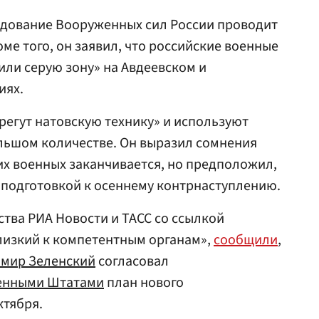
ндование Вооруженных сил России проводит
ме того, он заявил, что российские военные
ли серую зону» на Авдеевском и
иях.
регут натовскую технику» и используют
льшом количестве. Он выразил сомнения
ких военных заканчивается, но предположил,
 подготовкой к осеннему контрнаступлению.
ства РИА Новости и ТАСС со ссылкой
лизкий к компетентным органам»,
сообщили
,
мир Зеленский
согласовал
енными Штатами
план нового
ктября.