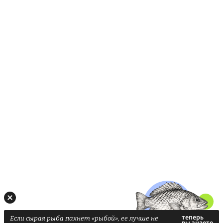
Если сырая рыба пахнет «рыбой», ее лучше не