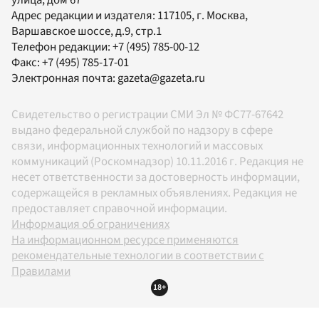
улица, дом 67
Адрес редакции и издателя:
117105
, г.
Москва
,
Варшавское шоссе, д.9, стр.1
Телефон редакции:
+7 (495) 785-00-12
Факс:
+7 (495) 785-17-01
Электронная почта:
gazeta@gazeta.ru
Свидетельство о регистрации СМИ Эл № ФС77-67642
выдано федеральной службой по надзору в сфере
связи, информационных технологий и массовых
коммуникаций (Роскомнадзор) 10.11.2016 г. Редакция не
несет ответственности за достоверность информации,
содержащейся в рекламных объявлениях. Редакция не
предоставляет справочной информации.
Информация об ограничениях
На информационном ресурсе применяются
рекомендательные технологии в соответствии с
Правилами
18+