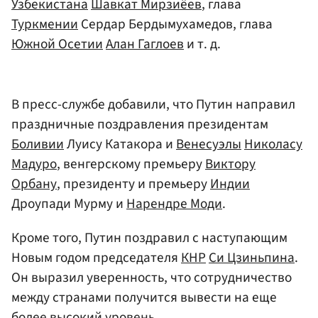
Узбекистана
Шавкат Мирзиёев
, глава
Туркмении
Сердар Бердымухамедов, глава
Южной Осетии
Алан Гаглоев
и т. д.
В пресс-службе добавили, что Путин направил
праздничные поздравления президентам
Боливии
Луису Катакора и
Венесуэлы
Николасу
Мадуро
, венгерскому премьеру
Виктору
Орбану
, президенту и премьеру
Индии
Дроупади Мурму и
Нарендре Моди
.
Кроме того, Путин поздравил с наступающим
Новым годом председателя
КНР
Си Цзиньпина
.
Он выразил уверенность, что сотрудничество
между странами получится вывести на еще
более высокий уровень.