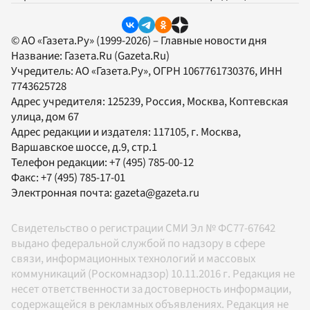
© АО «Газета.Ру» (1999-2026) – Главные новости дня
Название:
Газета.Ru
(Gazeta.Ru)
Учредитель:
АО «Газета.Ру»
, ОГРН 1067761730376, ИНН
7743625728
Адрес учредителя: 125239, Россия, Москва, Коптевская
улица, дом 67
Адрес редакции и издателя:
117105
, г.
Москва
,
Варшавское шоссе, д.9, стр.1
Телефон редакции:
+7 (495) 785-00-12
Факс:
+7 (495) 785-17-01
Электронная почта:
gazeta@gazeta.ru
Свидетельство о регистрации СМИ Эл № ФС77-67642
выдано федеральной службой по надзору в сфере
связи, информационных технологий и массовых
коммуникаций (Роскомнадзор) 10.11.2016 г. Редакция не
несет ответственности за достоверность информации,
содержащейся в рекламных объявлениях. Редакция не