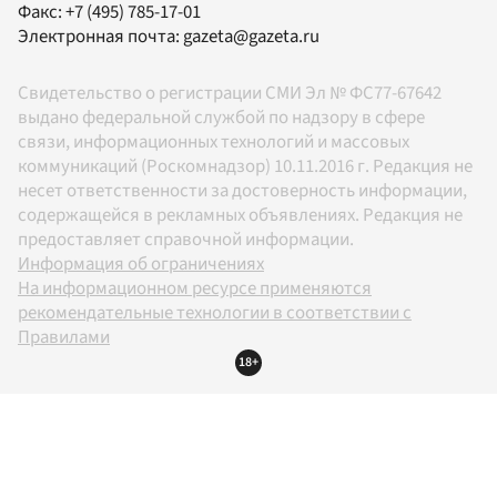
Факс:
+7 (495) 785-17-01
Электронная почта:
gazeta@gazeta.ru
Свидетельство о регистрации СМИ Эл № ФС77-67642
выдано федеральной службой по надзору в сфере
связи, информационных технологий и массовых
коммуникаций (Роскомнадзор) 10.11.2016 г. Редакция не
несет ответственности за достоверность информации,
содержащейся в рекламных объявлениях. Редакция не
предоставляет справочной информации.
Информация об ограничениях
На информационном ресурсе применяются
рекомендательные технологии в соответствии с
Правилами
18+