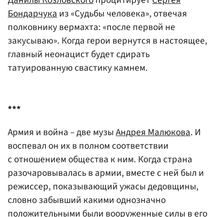
Данилы Козловского
процитирует
Сергея
Бондарчука
из «Судьбы человека», отвечая
полковнику вермахта: «после первой не
закусываю». Когда герои вернутся в настоящее,
главный неонацист будет сдирать
татуированную свастику камнем.
***
Армия и война – две музы
Андрея Малюкова
. И
воспевал он их в полном соответствии
с отношением общества к ним. Когда страна
разочаровывалась в армии, вместе с ней был и
режиссер, показывающий ужасы дедовщины,
словно забывший какими однозначно
положительными были вооруженные силы в его