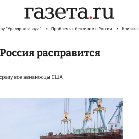
аву "Уралдронзавода"
Проблемы с бензином в России
Кризис с
 Россия расправится
 сразу все авианосцы США