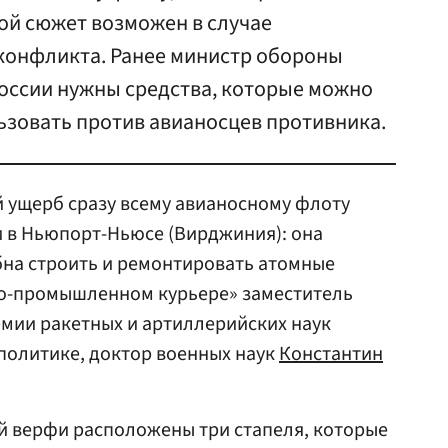
кой сюжет возможен в случае
конфликта. Ранее министр обороны
России нужны средства, которые можно
ьзовать против авианосцев противника.
 ущерб сразу всему авианосному флоту
и в Ньюпорт-Ньюсе (Вирджиния): она
бна строить и ремонтировать атомные
но-промышленном курьере» заместитель
мии ракетных и артиллерийских наук
политике, доктор военных наук
Константин
той верфи расположены три стапеля, которые