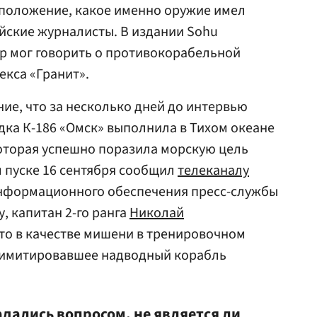
дположение, какое именно оружие имел
айские журналисты. В издании Sohu
р мог говорить о противокорабельной
екса «Гранит».
е, что за несколько дней до интервью
ка К-186 «Омск» выполнила в Тихом океане
которая успешно поразила морскую цель
м пуске 16 сентября сообщил
телеканалу
нформационного обеспечения пресс-службы
, капитан 2-го ранга
Николай
 что в качестве мишени в тренировочном
, имитировавшее надводный корабль
дались вопросом, не является ли