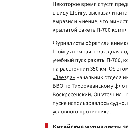
Некоторое время спустя пре
в виду Шойгу, высказали кит
выразили мнение, что минист
крылатой ракете П-700 компл
Журналисты обратили внимани
Шойгу атомная подводная лод
учебный пуск ракеты П-700, 
на расстоянии 350 км. Об это
«Звезда»
начальник отдела и
ВВО по Тихоокеанскому флоту
Воскресенский
. Он уточнил,
пуске использовалось судно
условного противника.
Китайские журналисты за