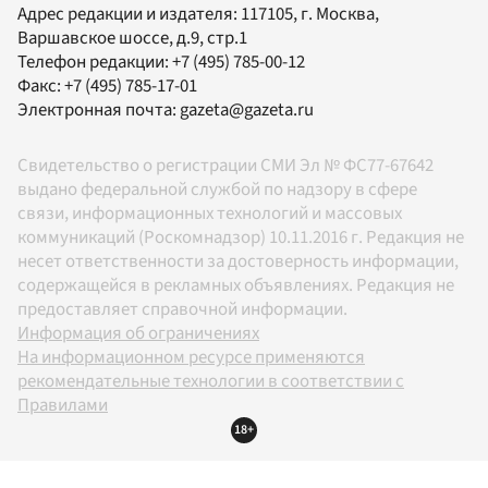
Адрес редакции и издателя:
117105
, г.
Москва
,
Варшавское шоссе, д.9, стр.1
Телефон редакции:
+7 (495) 785-00-12
Факс:
+7 (495) 785-17-01
Электронная почта:
gazeta@gazeta.ru
Свидетельство о регистрации СМИ Эл № ФС77-67642
выдано федеральной службой по надзору в сфере
связи, информационных технологий и массовых
коммуникаций (Роскомнадзор) 10.11.2016 г. Редакция не
несет ответственности за достоверность информации,
содержащейся в рекламных объявлениях. Редакция не
предоставляет справочной информации.
Информация об ограничениях
На информационном ресурсе применяются
рекомендательные технологии в соответствии с
Правилами
18+