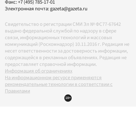
Факс:
+7 (495) 785-17-01
Электронная почта:
gazeta@gazeta.ru
Свидетельство о регистрации СМИ Эл № ФС77-67642
выдано федеральной службой по надзору в сфере
связи, информационных технологий и массовых
коммуникаций (Роскомнадзор) 10.11.2016 г. Редакция не
несет ответственности за достоверность информации,
содержащейся в рекламных объявлениях. Редакция не
предоставляет справочной информации.
Информация об ограничениях
На информационном ресурсе применяются
рекомендательные технологии в соответствии с
Правилами
18+