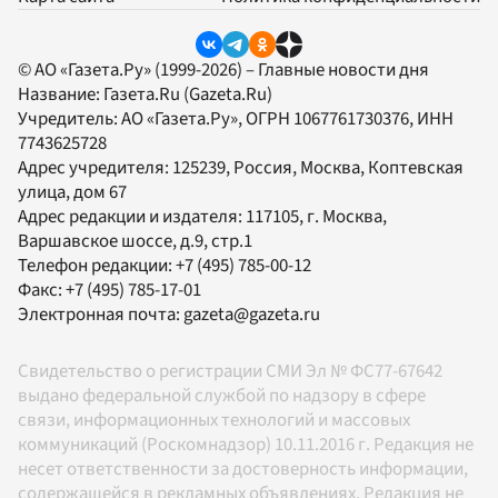
© АО «Газета.Ру» (1999-2026) – Главные новости дня
Название:
Газета.Ru
(Gazeta.Ru)
Учредитель:
АО «Газета.Ру»
, ОГРН 1067761730376, ИНН
7743625728
Адрес учредителя: 125239, Россия, Москва, Коптевская
улица, дом 67
Адрес редакции и издателя:
117105
, г.
Москва
,
Варшавское шоссе, д.9, стр.1
Телефон редакции:
+7 (495) 785-00-12
Факс:
+7 (495) 785-17-01
Электронная почта:
gazeta@gazeta.ru
Свидетельство о регистрации СМИ Эл № ФС77-67642
выдано федеральной службой по надзору в сфере
связи, информационных технологий и массовых
коммуникаций (Роскомнадзор) 10.11.2016 г. Редакция не
несет ответственности за достоверность информации,
содержащейся в рекламных объявлениях. Редакция не