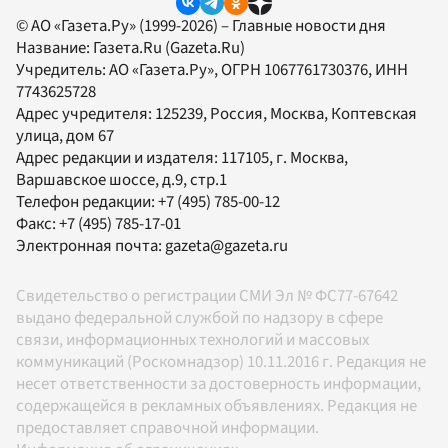
© АО «Газета.Ру» (1999-2026) – Главные новости дня
Название:
Газета.Ru
(Gazeta.Ru)
Учредитель:
АО «Газета.Ру»
, ОГРН 1067761730376, ИНН
7743625728
Адрес учредителя: 125239, Россия, Москва, Коптевская
улица, дом 67
Адрес редакции и издателя:
117105
, г.
Москва
,
Варшавское шоссе, д.9, стр.1
Телефон редакции:
+7 (495) 785-00-12
Факс:
+7 (495) 785-17-01
Электронная почта:
gazeta@gazeta.ru
Свидетельство о регистрации СМИ Эл № ФС77-67642
выдано федеральной службой по надзору в сфере
связи, информационных технологий и массовых
коммуникаций (Роскомнадзор) 10.11.2016 г. Редакция не
несет ответственности за достоверность информации,
содержащейся в рекламных объявлениях. Редакция не
предоставляет справочной информации.