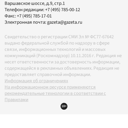
Варшавское шоссе, д.9, стр.1
Телефон редакции:
+7 (495) 785-00-12
Факс:
+7 (495) 785-17-01
Электронная почта:
gazeta@gazeta.ru
Свидетельство о регистрации СМИ Эл № ФС77-67642
выдано федеральной службой по надзору в сфере
связи, информационных технологий и массовых
коммуникаций (Роскомнадзор) 10.11.2016 г. Редакция не
несет ответственности за достоверность информации,
содержащейся в рекламных объявлениях. Редакция не
предоставляет справочной информации.
Информация об ограничениях
На информационном ресурсе применяются
рекомендательные технологии в соответствии с
Правилами
18+