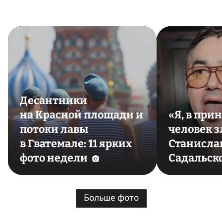
Десантники
на Красной площади и
«Я, в при
потоки лавы
человек з
в Гватемале: 11 ярких
Станисла
фото недели
Садальск
Больше фото