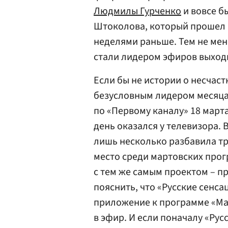
Людмилы Гурченко
и вовсе б
Штоколова, который прошел 
неделями раньше. Тем не ме
стали лидером эфиров выходн
Если бы не истории о несчас
безусловным лидером месяца 
по «Первому каналу» 18 марта
день оказался у телевизора. 
лишь несколько разбавила тр
место среди мартовских прог
с тем же самым проектом – п
пояснить, что «Русские сенса
приложение к программе «Мак
в эфир. И если поначалу «Рус