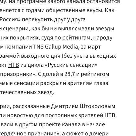
му, на программе какого канала остановится
еняется с годами общественные вкусы. Как
Россия» перекупить друг у друга
 сценарии, как бы ни выплясывали звезды
чих покрытиях, судя по рейтингам, народу
м компании TNS Gallup Media, за март
раммой выходного дня (без учета выходных
ект
НТВ
из цикла «Русские сенсации»
призорники». С долей в 28,7 и рейтингом
аемые сенсации раскрыли зрителям глаза
течественных звезд.
ории, рассказанные Дмитрием Штоколовым
ыли новостью для постоянных зрителей НТВ.
вали в другом проекте канала в начале
ердечное признание», а сюжет о дочери