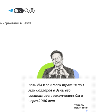
Авторизоваться
 мигрантами в Сеуте
Если бы Илон Маск тратил по 1
млн долларов в день, его
состояние не закончилось бы и
через 2000 лет