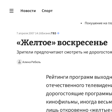
Новости
Спорт
Покушение на гл
7 апреля 2007 14:16
Бизнес
ТВЗ
«Желтое» воскресенье
Зрители предпочитают смотреть не дорогосто
Алина Ребель
Рейтинги программ выходн
отечественного телевиден
дорогостоящие программы,
кинофильмы, иногда весьм
лишь откровенно «желтые»