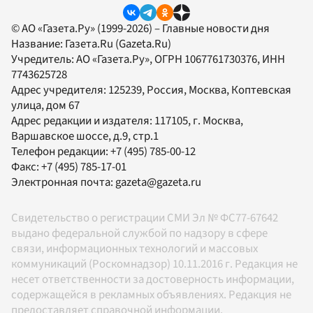
© АО «Газета.Ру» (1999-2026) – Главные новости дня
Название:
Газета.Ru
(Gazeta.Ru)
Учредитель:
АО «Газета.Ру»
, ОГРН 1067761730376, ИНН
7743625728
Адрес учредителя: 125239, Россия, Москва, Коптевская
улица, дом 67
Адрес редакции и издателя:
117105
, г.
Москва
,
Варшавское шоссе, д.9, стр.1
Телефон редакции:
+7 (495) 785-00-12
Факс:
+7 (495) 785-17-01
Электронная почта:
gazeta@gazeta.ru
Свидетельство о регистрации СМИ Эл № ФС77-67642
выдано федеральной службой по надзору в сфере
связи, информационных технологий и массовых
коммуникаций (Роскомнадзор) 10.11.2016 г. Редакция не
несет ответственности за достоверность информации,
содержащейся в рекламных объявлениях. Редакция не
предоставляет справочной информации.