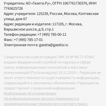
Учредитель:
АО «Газета.Ру»
, ОГРН 1067761730376, ИНН
7743625728
Адрес учредителя: 125239, Россия, Москва, Коптевская
улица, дом 67
Адрес редакции и издателя:
117105
, г.
Москва
,
Варшавское шоссе, д.9, стр.1
Телефон редакции:
+7 (495) 785-00-12
Факс:
+7 (495) 785-17-01
Электронная почта:
gazeta@gazeta.ru
Свидетельство о регистрации СМИ Эл № ФС77-67642
выдано федеральной службой по надзору в сфере
связи, информационных технологий и массовых
коммуникаций (Роскомнадзор) 10.11.2016 г. Редакция не
несет ответственности за достоверность информации,
содержащейся в рекламных объявлениях. Редакция не
предоставляет справочной информации.
Информация об ограничениях
На информационном ресурсе применяются
рекомендательные технологии в соответствии с