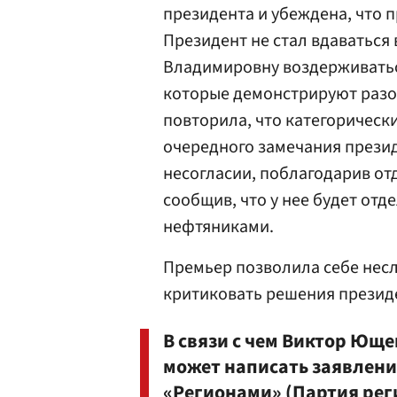
президента и убеждена, что 
Президент не стал вдаваться
Владимировну воздерживатьс
которые демонстрируют разо
повторила, что категорически
очередного замечания президе
несогласии, поблагодарив от
сообщив, что у нее будет отд
нефтяниками.
Премьер позволила себе нес
критиковать решения президе
В связи с чем Виктор Ющен
может написать заявление
«Регионами» (Партия рег