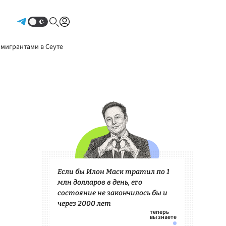
Авторизоваться
 мигрантами в Сеуте
Если бы Илон Маск тратил по 1
млн долларов в день, его
состояние не закончилось бы и
через 2000 лет