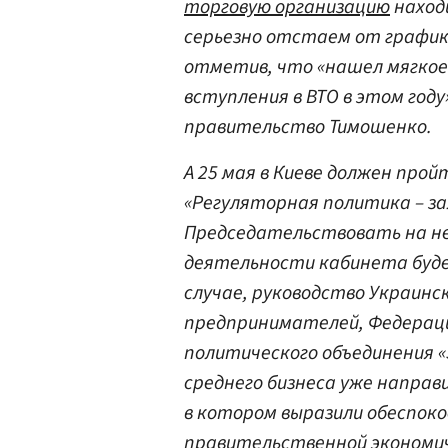
торговую организацию
наход
серьезно отстаем от графика
отметив, что «нашел мягкое 
вступления в ВТО в этом году»
правительство Тимошенко.
А 25 мая в Киеве должен про
«Регуляторная политика – з
Председательствовать на не
деятельности кабинета буде
случае, руководство Украинс
предпринимателей, Федерац
политического объединения «
среднего бизнеса уже направи
в котором выразили обеспок
правительственной экономич