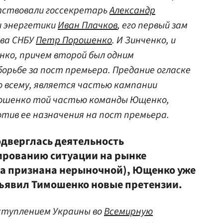
тствовали госсекретарь
Александр
и энергетики
Иван Плачков
, его первый зам
ава СНБУ
Петр Порошенко
. И Зинченко, и
нко, причем второй был одним
борьбе за пост премьера. Предание огласке
по всему, является частью кампании
мошенко той частью команды Ющенко,
тив ее назначения на пост премьера.
одверглась деятельность
ированию ситуации на рынке
ла признана нерыночной), Ющенко уже
ъявил Тимошенко новые претензии.
вступлением Украины во
Всемирную