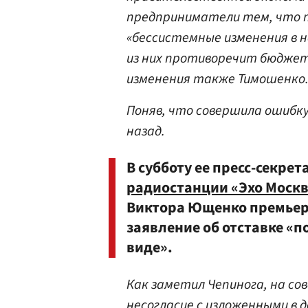
предприниматели тем, что п
«бессистемные изменения в 
из них противоречит бюджет
изменения также Тимошенко
Поняв, что совершила ошибк
назад.
В субботу ее пресс-секре
радиостанции «Эхо Моск
Виктора Ющенко премьер
заявление об отставке «
виде».
Как заметил Чепинога, на со
несогласие с изложенными в 