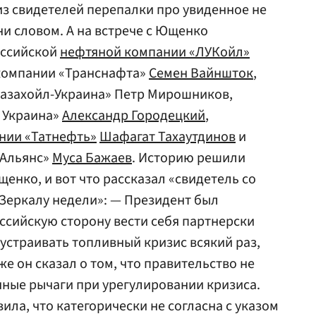
из свидетелей перепалки про увиденное не
и словом. А на встрече с Ющенко
оссийской
нефтяной компании «ЛУКойл»
 компании «Транснафта»
Семен Вайншток
,
Казахойл-Украина» Петр Мирошников,
 Украина»
Александр Городецкий
,
нии «Татнефть»
Шафагат Тахаутдинов
и
 Альянс»
Муса Бажаев
. Историю решили
енко, и вот что рассказал «свидетель со
«Зеркалу недели»: — Президент был
ссийскую сторону вести себя партнерски
 устраивать топливный кризис всякий раз,
же он сказал о том, что правительство не
ные рычаги при урегулировании кризиса.
ла, что категорически не согласна с указом