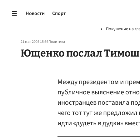
Новости
Спорт
Покушение на гл
21 мая 2005 15:56
Политика
Ющенко послал Тимоше
Между президентом и пре
публичное выяснение отно
иностранцев поставила по
чего тот тут же предложил 
идти «дудеть в дудки» вме