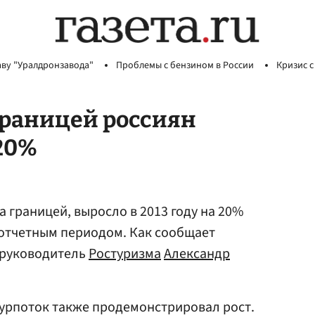
аву "Уралдронзавода"
Проблемы с бензином в России
Кризис с
границей россиян
 20%
 границей, выросло в 2013 году на 20%
отчетным периодом. Как сообщает
л руководитель
Ростуризма
Александр
турпоток также продемонстрировал рост.