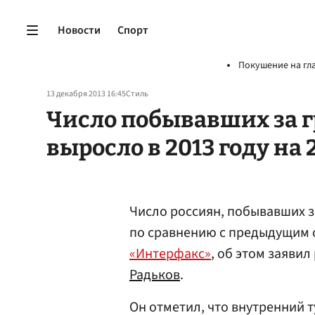
Новости
Спорт
Покушение на гл
13 декабря 2013 16:45
Стиль
Число побывавших за 
выросло в 2013 году на
Число россиян, побывавших за
по сравнению с предыдущим 
«Интерфакс»
, об этом заяви
Радьков
.
Он отметил, что внутренний 