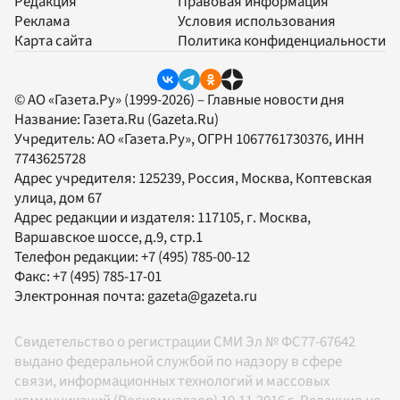
Редакция
Правовая информация
Реклама
Условия использования
Карта сайта
Политика конфиденциальности
© АО «Газета.Ру» (1999-2026) – Главные новости дня
Название:
Газета.Ru
(Gazeta.Ru)
Учредитель:
АО «Газета.Ру»
, ОГРН 1067761730376, ИНН
7743625728
Адрес учредителя: 125239, Россия, Москва, Коптевская
улица, дом 67
Адрес редакции и издателя:
117105
, г.
Москва
,
Варшавское шоссе, д.9, стр.1
Телефон редакции:
+7 (495) 785-00-12
Факс:
+7 (495) 785-17-01
Электронная почта:
gazeta@gazeta.ru
Свидетельство о регистрации СМИ Эл № ФС77-67642
выдано федеральной службой по надзору в сфере
связи, информационных технологий и массовых