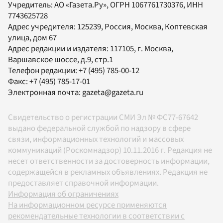
Учредитель:
АО «Газета.Ру»
, ОГРН 1067761730376, ИНН
7743625728
Адрес учредителя: 125239, Россия, Москва, Коптевская
улица, дом 67
Адрес редакции и издателя:
117105
, г.
Москва
,
Варшавское шоссе, д.9, стр.1
Телефон редакции:
+7 (495) 785-00-12
Факс:
+7 (495) 785-17-01
Электронная почта:
gazeta@gazeta.ru
Свидетельство о регистрации СМИ Эл № ФС77-67642
выдано федеральной службой по надзору в сфере
связи, информационных технологий и массовых
коммуникаций (Роскомнадзор) 10.11.2016 г. Редакция не
несет ответственности за достоверность информации,
содержащейся в рекламных объявлениях. Редакция не
предоставляет справочной информации.
Информация об ограничениях
На информационном ресурсе применяются
рекомендательные технологии в соответствии с