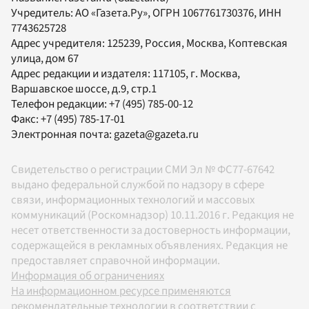
Учредитель:
АО «Газета.Ру»
, ОГРН 1067761730376, ИНН
7743625728
Адрес учредителя: 125239, Россия, Москва, Коптевская
улица, дом 67
Адрес редакции и издателя:
117105
, г.
Москва
,
Варшавское шоссе, д.9, стр.1
Телефон редакции:
+7 (495) 785-00-12
Факс:
+7 (495) 785-17-01
Электронная почта:
gazeta@gazeta.ru
Свидетельство о регистрации СМИ Эл № ФС77-67642
выдано федеральной службой по надзору в сфере
связи, информационных технологий и массовых
коммуникаций (Роскомнадзор) 10.11.2016 г. Редакция не
несет ответственности за достоверность информации,
содержащейся в рекламных объявлениях. Редакция не
предоставляет справочной информации.
Информация об ограничениях
На информационном ресурсе применяются
рекомендательные технологии в соответствии с