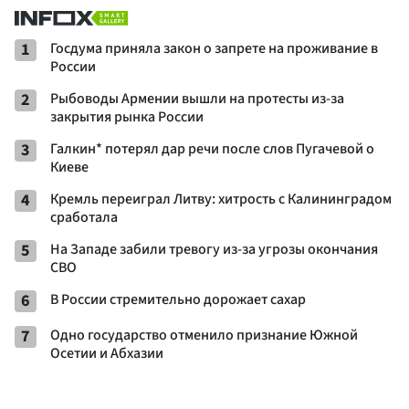
1
Госдума приняла закон о запрете на проживание в
России
2
Рыбоводы Армении вышли на протесты из-за
закрытия рынка России
3
Галкин* потерял дар речи после слов Пугачевой о
Киеве
4
Кремль переиграл Литву: хитрость с Калининградом
сработала
5
На Западе забили тревогу из-за угрозы окончания
СВО
6
В России стремительно дорожает сахар
7
Одно государство отменило признание Южной
Осетии и Абхазии