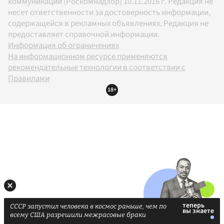
коммуникаций (Роскомнадзор) 10.11.2016 г. Редакция не
несет ответственности за достоверность информации,
содержащейся в рекламных объявлениях. Редакция не
предоставляет справочной информации.
Информация об ограничениях
На информационном ресурсе применяются
рекомендательные технологии в соответствии с
Правилами
18+
СССР запустил человека в космос раньше, чем по
всему США разрешили межрасовые браки