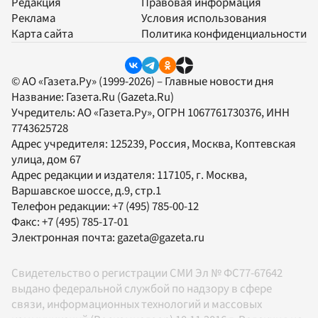
Редакция
Правовая информация
Реклама
Условия использования
Карта сайта
Политика конфиденциальности
© АО «Газета.Ру» (1999-2026) – Главные новости дня
Название:
Газета.Ru
(Gazeta.Ru)
Учредитель:
АО «Газета.Ру»
, ОГРН 1067761730376, ИНН
7743625728
Адрес учредителя: 125239, Россия, Москва, Коптевская
улица, дом 67
Адрес редакции и издателя:
117105
, г.
Москва
,
Варшавское шоссе, д.9, стр.1
Телефон редакции:
+7 (495) 785-00-12
Факс:
+7 (495) 785-17-01
Электронная почта:
gazeta@gazeta.ru
Свидетельство о регистрации СМИ Эл № ФС77-67642
выдано федеральной службой по надзору в сфере
связи, информационных технологий и массовых