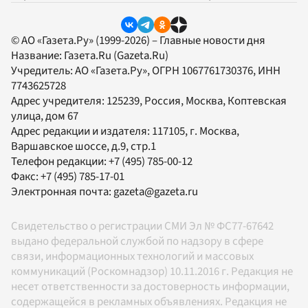
© АО «Газета.Ру» (1999-2026) – Главные новости дня
Название:
Газета.Ru
(Gazeta.Ru)
Учредитель:
АО «Газета.Ру»
, ОГРН 1067761730376, ИНН
7743625728
Адрес учредителя: 125239, Россия, Москва, Коптевская
улица, дом 67
Адрес редакции и издателя:
117105
, г.
Москва
,
Варшавское шоссе, д.9, стр.1
Телефон редакции:
+7 (495) 785-00-12
Факс:
+7 (495) 785-17-01
Электронная почта:
gazeta@gazeta.ru
Свидетельство о регистрации СМИ Эл № ФС77-67642
выдано федеральной службой по надзору в сфере
связи, информационных технологий и массовых
коммуникаций (Роскомнадзор) 10.11.2016 г. Редакция не
несет ответственности за достоверность информации,
содержащейся в рекламных объявлениях. Редакция не