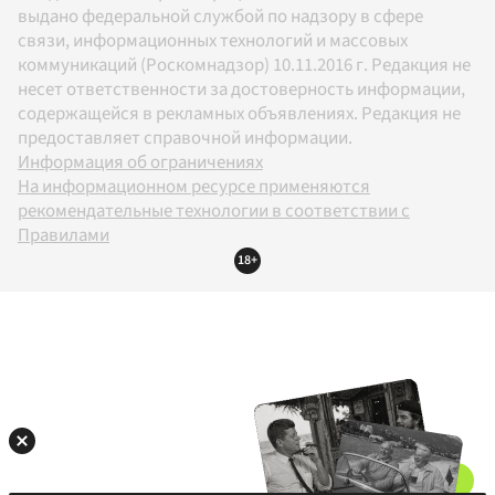
выдано федеральной службой по надзору в сфере
связи, информационных технологий и массовых
коммуникаций (Роскомнадзор) 10.11.2016 г. Редакция не
несет ответственности за достоверность информации,
содержащейся в рекламных объявлениях. Редакция не
предоставляет справочной информации.
Информация об ограничениях
На информационном ресурсе применяются
рекомендательные технологии в соответствии с
Правилами
18+