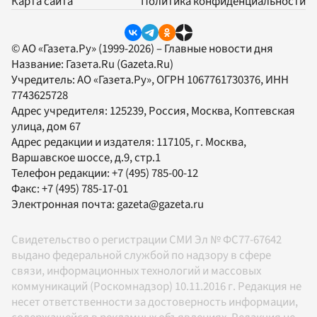
Карта сайта
Политика конфиденциальности
© АО «Газета.Ру» (1999-2026) – Главные новости дня
Название:
Газета.Ru
(Gazeta.Ru)
Учредитель:
АО «Газета.Ру»
, ОГРН 1067761730376, ИНН
7743625728
Адрес учредителя: 125239, Россия, Москва, Коптевская
улица, дом 67
Адрес редакции и издателя:
117105
, г.
Москва
,
Варшавское шоссе, д.9, стр.1
Телефон редакции:
+7 (495) 785-00-12
Факс:
+7 (495) 785-17-01
Электронная почта:
gazeta@gazeta.ru
Свидетельство о регистрации СМИ Эл № ФС77-67642
выдано федеральной службой по надзору в сфере
связи, информационных технологий и массовых
коммуникаций (Роскомнадзор) 10.11.2016 г. Редакция не
несет ответственности за достоверность информации,