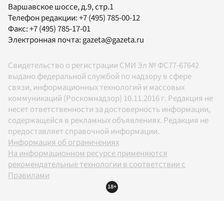
Варшавское шоссе, д.9, стр.1
Телефон редакции:
+7 (495) 785-00-12
Факс:
+7 (495) 785-17-01
Электронная почта:
gazeta@gazeta.ru
Свидетельство о регистрации СМИ Эл № ФС77-67642
выдано федеральной службой по надзору в сфере
связи, информационных технологий и массовых
коммуникаций (Роскомнадзор) 10.11.2016 г. Редакция не
несет ответственности за достоверность информации,
содержащейся в рекламных объявлениях. Редакция не
предоставляет справочной информации.
Информация об ограничениях
На информационном ресурсе применяются
рекомендательные технологии в соответствии с
Правилами
18+