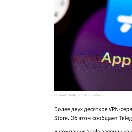
Moritz Wolf/Global Look Press
Более двух десятков VPN-сер
Store. Об этом сообщает Tel
В компании Apple заявили жу