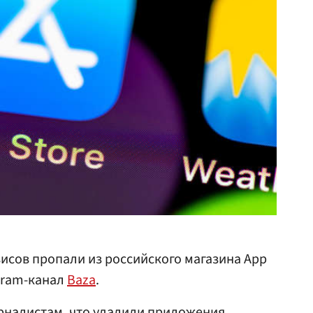
висов пропали из российского магазина App
egram-канал
Baza
.
рналистам, что удалили приложения