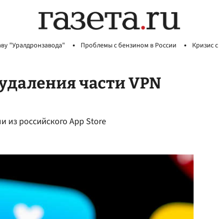
аву "Уралдронзавода"
Проблемы с бензином в России
Кризис с
 удаления части VPN
и из российского App Store