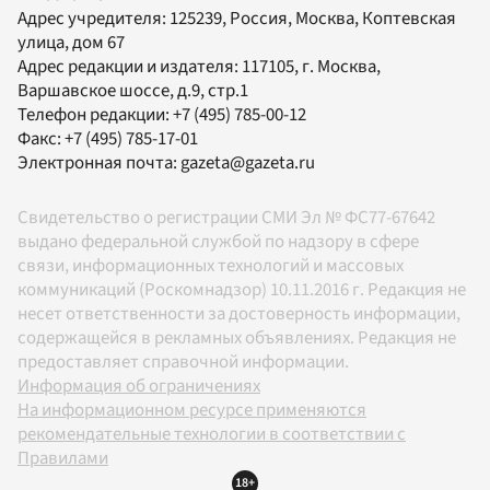
Адрес учредителя: 125239, Россия, Москва, Коптевская
улица, дом 67
Адрес редакции и издателя:
117105
, г.
Москва
,
Варшавское шоссе, д.9, стр.1
Телефон редакции:
+7 (495) 785-00-12
Факс:
+7 (495) 785-17-01
Электронная почта:
gazeta@gazeta.ru
Свидетельство о регистрации СМИ Эл № ФС77-67642
выдано федеральной службой по надзору в сфере
связи, информационных технологий и массовых
коммуникаций (Роскомнадзор) 10.11.2016 г. Редакция не
несет ответственности за достоверность информации,
содержащейся в рекламных объявлениях. Редакция не
предоставляет справочной информации.
Информация об ограничениях
На информационном ресурсе применяются
рекомендательные технологии в соответствии с
Правилами
18+