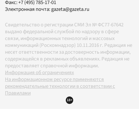
Факс:
+7 (495) 785-17-01
Электронная почта:
gazeta@gazeta.ru
Свидетельство о регистрации СМИ Эл № ФС77-67642
выдано федеральной службой по надзору в сфере
связи, информационных технологий и массовых
коммуникаций (Роскомнадзор) 10.11.2016 г. Редакция не
несет ответственности за достоверность информации,
содержащейся в рекламных объявлениях. Редакция не
предоставляет справочной информации.
Информация об ограничениях
На информационном ресурсе применяются
рекомендательные технологии в соответствии с
Правилами
18+