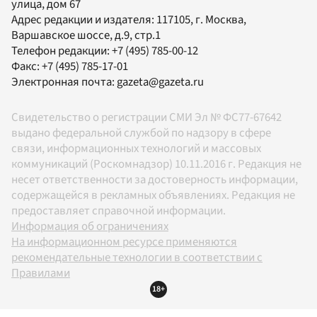
улица, дом 67
Адрес редакции и издателя:
117105
, г.
Москва
,
Варшавское шоссе, д.9, стр.1
Телефон редакции:
+7 (495) 785-00-12
Факс:
+7 (495) 785-17-01
Электронная почта:
gazeta@gazeta.ru
Свидетельство о регистрации СМИ Эл № ФС77-67642
выдано федеральной службой по надзору в сфере
связи, информационных технологий и массовых
коммуникаций (Роскомнадзор) 10.11.2016 г. Редакция не
несет ответственности за достоверность информации,
содержащейся в рекламных объявлениях. Редакция не
предоставляет справочной информации.
Информация об ограничениях
На информационном ресурсе применяются
рекомендательные технологии в соответствии с
Правилами
18+