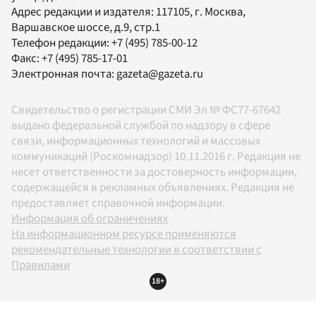
Адрес редакции и издателя:
117105
, г.
Москва
,
Варшавское шоссе, д.9, стр.1
Телефон редакции:
+7 (495) 785-00-12
Факс:
+7 (495) 785-17-01
Электронная почта:
gazeta@gazeta.ru
Свидетельство о регистрации СМИ Эл № ФС77-67642
выдано федеральной службой по надзору в сфере
связи, информационных технологий и массовых
коммуникаций (Роскомнадзор) 10.11.2016 г. Редакция не
несет ответственности за достоверность информации,
содержащейся в рекламных объявлениях. Редакция не
предоставляет справочной информации.
Информация об ограничениях
На информационном ресурсе применяются
рекомендательные технологии в соответствии с
Правилами
18+