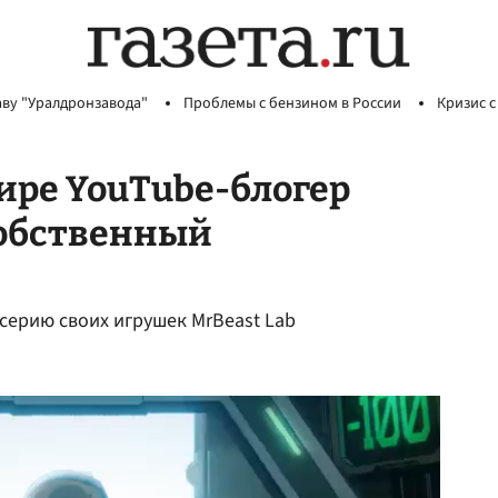
аву "Уралдронзавода"
Проблемы с бензином в России
Кризис с
ире YouTube-блогер
собственный
 серию своих игрушек MrBeast Lab