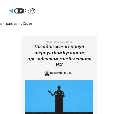
Авторизоваться
 мигрантами в Сеуте
07 августа 2026, 10:43
Посадил всех и скинул
ядерную бомбу: каким
президентом мог бы стать
ИИ
Виталий Рюмшин