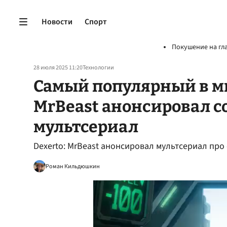
Новости
Спорт
Покушение на гл
28 июля 2025 11:20
Технологии
Самый популярный в м
MrBeast анонсировал 
мультсериал
Dexerto: MrBeast анонсировал мультсериал про
Роман Кильдюшкин