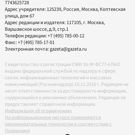
7743625728
Адрес учредителя: 125239, Россия, Москва, Коптевская
улица, дом 67
Адрес редакции и издателя:
117105
, г.
Москва
,
Варшавское шоссе, д.9, стр.1
Телефон редакции:
+7 (495) 785-00-12
Факс:
+7 (495) 785-17-01
Электронная почта:
gazeta@gazeta.ru
Свидетельство о регистрации СМИ Эл № ФС77-67642
выдано федеральной службой по надзору в сфере
связи, информационных технологий и массовых
коммуникаций (Роскомнадзор) 10.11.2016 г. Редакция не
несет ответственности за достоверность информации,
содержащейся в рекламных объявлениях. Редакция не
предоставляет справочной информации.
Информация об ограничениях
На информационном ресурсе применяются
рекомендательные технологии в соответствии с
Правилами