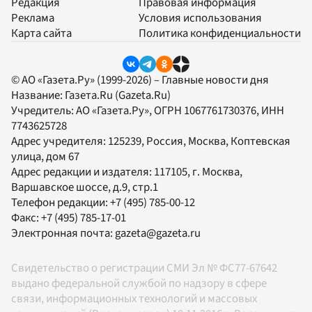
Редакция
Правовая информация
Реклама
Условия использования
Карта сайта
Политика конфиденциальности
© АО «Газета.Ру» (1999-2026) – Главные новости дня
Название:
Газета.Ru
(Gazeta.Ru)
Учредитель:
АО «Газета.Ру»
, ОГРН 1067761730376, ИНН
7743625728
Адрес учредителя: 125239, Россия, Москва, Коптевская
улица, дом 67
Адрес редакции и издателя:
117105
, г.
Москва
,
Варшавское шоссе, д.9, стр.1
Телефон редакции:
+7 (495) 785-00-12
Факс:
+7 (495) 785-17-01
Электронная почта:
gazeta@gazeta.ru
Свидетельство о регистрации СМИ Эл № ФС77-67642
выдано федеральной службой по надзору в сфере
связи, информационных технологий и массовых