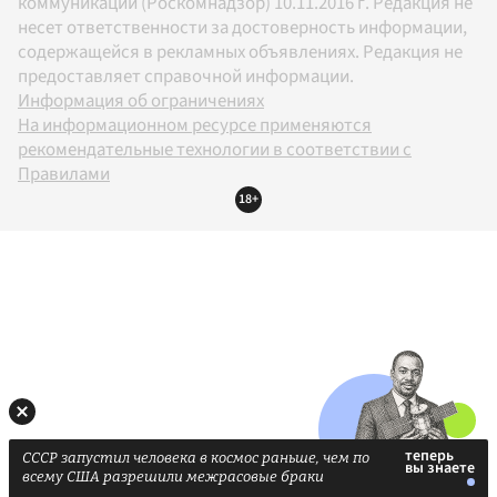
коммуникаций (Роскомнадзор) 10.11.2016 г. Редакция не
несет ответственности за достоверность информации,
содержащейся в рекламных объявлениях. Редакция не
предоставляет справочной информации.
Информация об ограничениях
На информационном ресурсе применяются
рекомендательные технологии в соответствии с
Правилами
18+
СССР запустил человека в космос раньше, чем по
всему США разрешили межрасовые браки