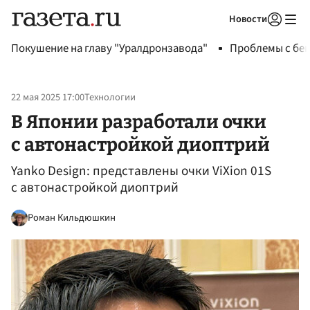
Новости
Авторизоваться
Покушение на главу "Уралдронзавода"
Проблемы с бен
22 мая 2025 17:00
Технологии
В Японии разработали очки
с автонастройкой диоптрий
Yanko Design: представлены очки ViXion 01S
с автонастройкой диоптрий
Роман Кильдюшкин