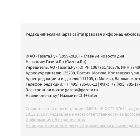
Редакция
Реклама
Карта сайта
Правовая информация
Услов
© АО «Газета.Ру» (1999-2026) – Главные новости дня
Название:
Газета.Ru
(Gazeta.Ru)
Учредитель:
АО «Газета.Ру»
, ОГРН 1067761730376, ИНН 7743
Адрес учредителя: 125239, Россия, Москва, Коптевская улиц
Адрес редакции и издателя:
117105
, г.
Москва
,
Варшавское шо
Телефон редакции:
+7 (495) 785-00-12
| Факс:
+7 (495) 785-17
Электронная почта:
gazeta@gazeta.ru
Нашли опечатку? Нажмите Ctrl+Enter
Свидетельство о регистрации СМИ Эл № ФС77-67642 выда
10.11.2016 г. Редакция не несет ответственности за дос
Информация об ограничениях
На информационном ресурсе применяются рекомендатель