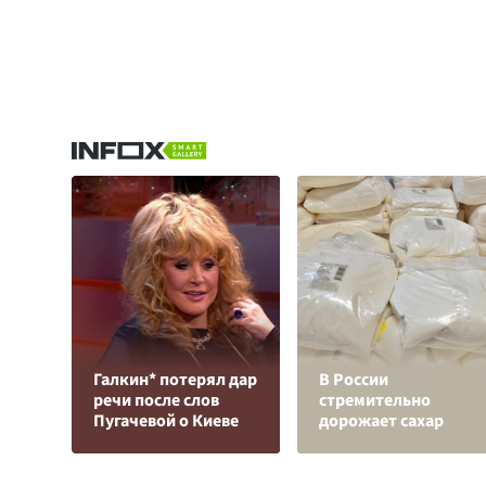
Галкин* потерял дар
В России
речи после слов
стремительно
Пугачевой о Киеве
дорожает сахар