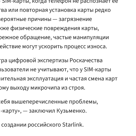
SIM-карты, когда телефон не распознает ее
тва или повторная установка карты редко
вероятные причины — загрязнение
также физические повреждения карты,
режное обращение, частые манипуляции
ействие могут ускорить процесс износа.
тра цифровой экспертизы Роскачества
льзователи не учитывают, что у SIM-карты
лительная эксплуатация и частая смена карт
ому выходу микрочипа из строя.
у себя вышеперечисленные проблемы,
м-карту», — заключил Кузьменко.
 создании российского Starlink.