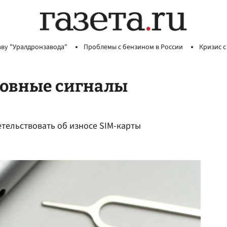
аву "Уралдронзавода"
Проблемы с бензином в России
Кризис с
новные сигналы
етельствовать об износе SIM-карты