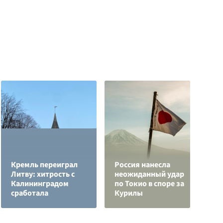
Кремль переиграл
Россия нанесла
О
Литву: хитрость с
неожиданный удар
о
Калининградом
по Токио в споре за
п
сработала
Курилы
О