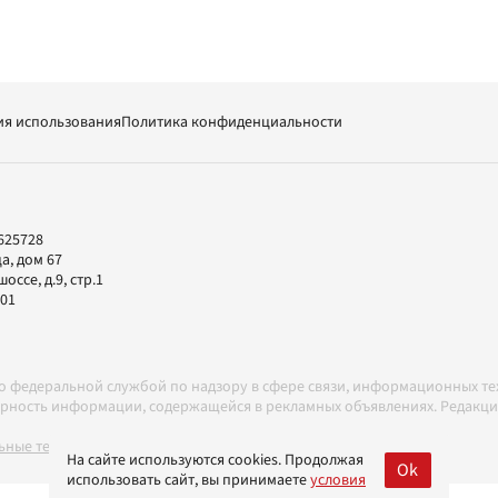
ия использования
Политика конфиденциальности
625728
а, дом 67
ссе, д.9, стр.1
-01
но федеральной службой по надзору в сфере связи, информационных т
товерность информации, содержащейся в рекламных объявлениях. Редак
ные технологии в соответствии с Правилами
На сайте используются cookies. Продолжая
Ok
использовать сайт, вы принимаете
условия