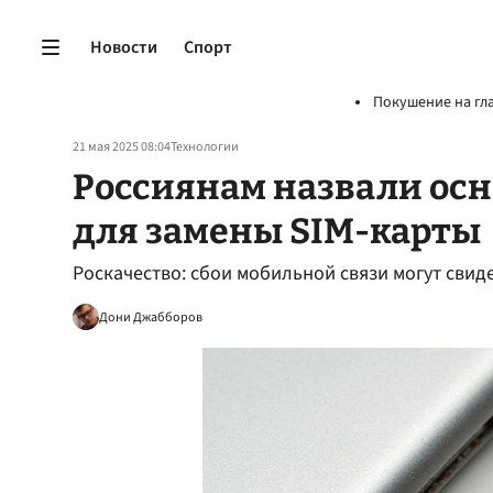
Новости
Спорт
Покушение на гл
21 мая 2025 08:04
Технологии
Россиянам назвали ос
для замены SIM-карты
Роскачество: сбои мобильной связи могут свид
Дони Джабборов