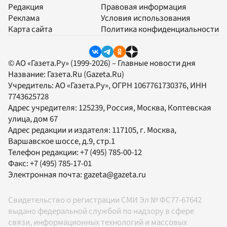
Редакция
Правовая информация
Реклама
Условия использования
Карта сайта
Политика конфиденциальности
© АО «Газета.Ру» (1999-2026) – Главные новости дня
Название:
Газета.Ru
(Gazeta.Ru)
Учредитель:
АО «Газета.Ру»
, ОГРН 1067761730376, ИНН
7743625728
Адрес учредителя: 125239, Россия, Москва, Коптевская
улица, дом 67
Адрес редакции и издателя:
117105
, г.
Москва
,
Варшавское шоссе, д.9, стр.1
Телефон редакции:
+7 (495) 785-00-12
Факс:
+7 (495) 785-17-01
Электронная почта:
gazeta@gazeta.ru
Свидетельство о регистрации СМИ Эл № ФС77-67642
выдано федеральной службой по надзору в сфере
связи, информационных технологий и массовых