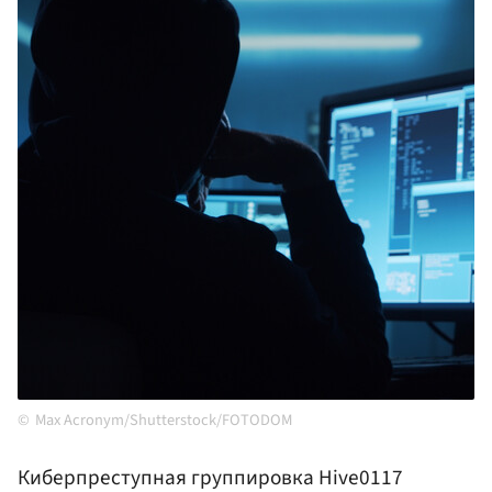
Max Acronym/Shutterstock/FOTODOM
Киберпреступная группировка Hive0117