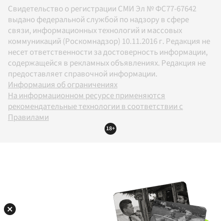
Свидетельство о регистрации СМИ Эл № ФС77-67642
выдано федеральной службой по надзору в сфере
связи, информационных технологий и массовых
коммуникаций (Роскомнадзор) 10.11.2016 г. Редакция не
несет ответственности за достоверность информации,
содержащейся в рекламных объявлениях. Редакция не
предоставляет справочной информации.
Информация об ограничениях
На информационном ресурсе применяются
рекомендательные технологии в соответствии с
Правилами
18+