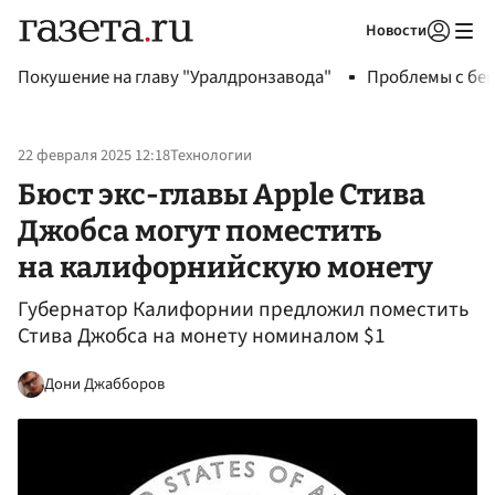
Новости
Авторизоваться
Покушение на главу "Уралдронзавода"
Проблемы с бен
22 февраля 2025 12:18
Технологии
Бюст экс-главы Apple Стива
Джобса могут поместить
на калифорнийскую монету
Губернатор Калифорнии предложил поместить
Стива Джобса на монету номиналом $1
Дони Джабборов