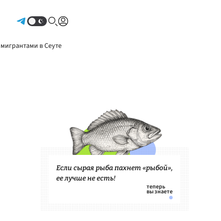
Авторизоваться
 мигрантами в Сеуте
Если сырая рыба пахнет «рыбой»,
ее лучше не есть!