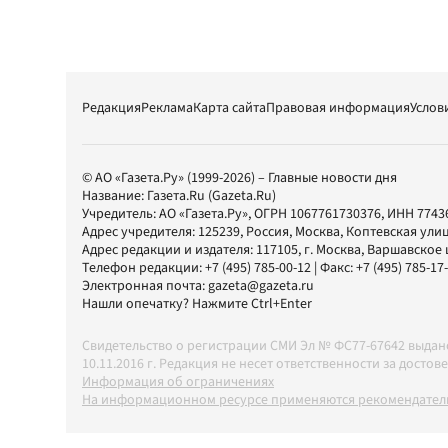
Редакция
Реклама
Карта сайта
Правовая информация
Услов
© АО «Газета.Ру» (1999-2026) – Главные новости дня
Название:
Газета.Ru
(Gazeta.Ru)
Учредитель:
АО «Газета.Ру»
, ОГРН 1067761730376, ИНН 7743
Адрес учредителя: 125239, Россия, Москва, Коптевская улиц
Адрес редакции и издателя:
117105
, г.
Москва
,
Варшавское шо
Телефон редакции:
+7 (495) 785-00-12
| Факс:
+7 (495) 785-17
Электронная почта:
gazeta@gazeta.ru
Нашли опечатку? Нажмите Ctrl+Enter
Свидетельство о регистрации СМИ Эл № ФС77-67642 выда
10.11.2016 г. Редакция не несет ответственности за дос
Информация об ограничениях
На информационном ресурсе применяются рекомендатель