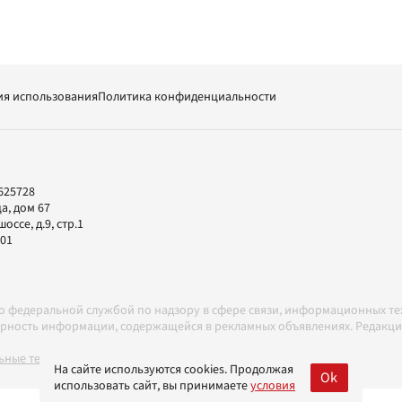
ия использования
Политика конфиденциальности
625728
а, дом 67
ссе, д.9, стр.1
-01
но федеральной службой по надзору в сфере связи, информационных т
товерность информации, содержащейся в рекламных объявлениях. Редак
ные технологии в соответствии с Правилами
На сайте используются cookies. Продолжая
Ok
использовать сайт, вы принимаете
условия