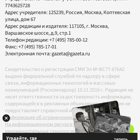
7743625728
Адрес учредителя: 125239, Россия, Москва, Коптевская
улица, дом 67
Адрес редакции и издателя:
117105
, г.
Москва
,
Варшавское шоссе, д.9, стр.1
Телефон редакции:
+7 (495) 785-00-12
Факс:
+7 (495) 785-17-01
Электронная почта:
gazeta@gazeta.ru
Свидетельство о регистрации СМИ Эл № ФС77-67642
выдано федеральной службой по надзору в сфере
связи, информационных технологий и массовых
коммуникаций (Роскомнадзор) 10.11.2016 г. Редакция не
несет ответственности за достоверность информации,
содержащейся в рекламных объявлениях. Редакция не
предоставляет справочной информации.
Информация об ограничениях
На информационном ресурсе применяются
рекомендательные технологии в соответствии с
Правилами
Угадайте, где