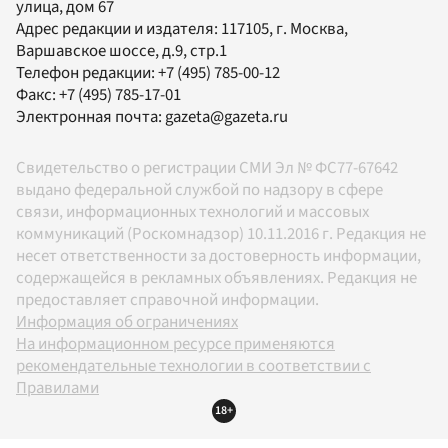
улица, дом 67
Адрес редакции и издателя:
117105
, г.
Москва
,
Варшавское шоссе, д.9, стр.1
Телефон редакции:
+7 (495) 785-00-12
Факс:
+7 (495) 785-17-01
Электронная почта:
gazeta@gazeta.ru
Свидетельство о регистрации СМИ Эл № ФС77-67642
выдано федеральной службой по надзору в сфере
связи, информационных технологий и массовых
коммуникаций (Роскомнадзор) 10.11.2016 г. Редакция не
несет ответственности за достоверность информации,
содержащейся в рекламных объявлениях. Редакция не
предоставляет справочной информации.
Информация об ограничениях
На информационном ресурсе применяются
рекомендательные технологии в соответствии с
Правилами
18+