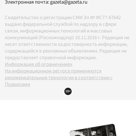
Электронная почта:
gazeta@gazeta.ru
Свидетельство о регистрации СМИ Эл № ФС77-67642
выдано федеральной службой по надзору в сфере
связи, информационных технологий и массовых
коммуникаций (Роскомнадзор) 10.11.2016 г. Редакция не
несет ответственности за достоверность информации,
содержащейся в рекламных объявлениях. Редакция не
предоставляет справочной информации.
Информация об ограничениях
На информационном ресурсе применяются
рекомендательные технологии в соответствии с
Правилами
18+