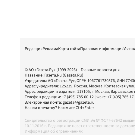
Редакция
Реклама
Карта сайта
Правовая информация
Услов
© АО «Газета.Ру» (1999-2026) – Главные новости дня
Название:
Газета.Ru
(Gazeta.Ru)
Учредитель:
АО «Газета.Ру»
, ОГРН 1067761730376, ИНН 7743
Адрес учредителя: 125239, Россия, Москва, Коптевская улиц
Адрес редакции и издателя:
117105
, г.
Москва
,
Варшавское шо
Телефон редакции:
+7 (495) 785-00-12
| Факс:
+7 (495) 785-17
Электронная почта:
gazeta@gazeta.ru
Нашли опечатку? Нажмите Ctrl+Enter
Свидетельство о регистрации СМИ Эл № ФС77-67642 выда
10.11.2016 г. Редакция не несет ответственности за дос
Информация об ограничениях