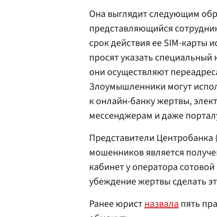
Она выглядит следующим обра
представляющийся сотрудник
срок действия ее SIM-карты 
просят указать специальный 
они осуществляют переадреса
Злоумышленники могут испол
к онлайн-банку жертвы, элек
мессенджерам и даже порталу
Представители Центробанка 
мошенников является получен
кабинет у оператора сотовой
убеждение жертвы сделать эт
Ранее юрист
назвала
пять пра