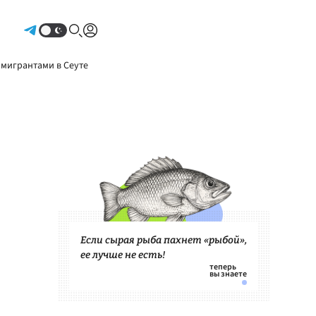
Авторизоваться
 мигрантами в Сеуте
Если сырая рыба пахнет «рыбой»,
ее лучше не есть!