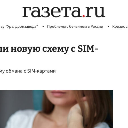
аву "Уралдронзавода"
Проблемы с бензином в России
Кризис с
 новую схему с SIM-
му обмана с SIM-картами