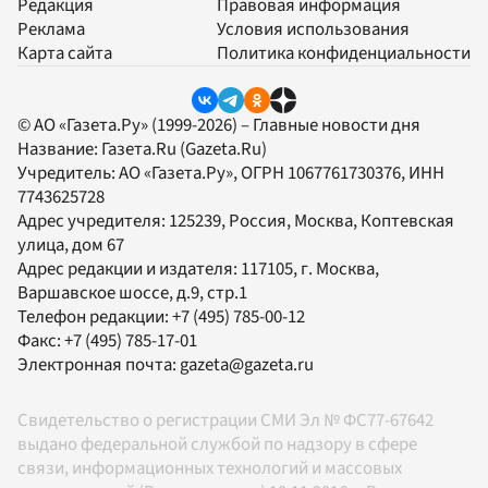
Редакция
Правовая информация
Реклама
Условия использования
Карта сайта
Политика конфиденциальности
© АО «Газета.Ру» (1999-2026) – Главные новости дня
Название:
Газета.Ru
(Gazeta.Ru)
Учредитель:
АО «Газета.Ру»
, ОГРН 1067761730376, ИНН
7743625728
Адрес учредителя: 125239, Россия, Москва, Коптевская
улица, дом 67
Адрес редакции и издателя:
117105
, г.
Москва
,
Варшавское шоссе, д.9, стр.1
Телефон редакции:
+7 (495) 785-00-12
Факс:
+7 (495) 785-17-01
Электронная почта:
gazeta@gazeta.ru
Свидетельство о регистрации СМИ Эл № ФС77-67642
выдано федеральной службой по надзору в сфере
связи, информационных технологий и массовых