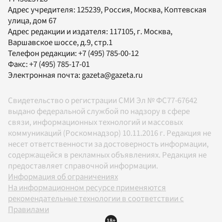
Адрес учредителя: 125239, Россия, Москва, Коптевская
улица, дом 67
Адрес редакции и издателя:
117105
, г.
Москва
,
Варшавское шоссе, д.9, стр.1
Телефон редакции:
+7 (495) 785-00-12
Факс:
+7 (495) 785-17-01
Электронная почта:
gazeta@gazeta.ru
Свидетельство о регистрации СМИ Эл № ФС77-67642
выдано федеральной службой по надзору в сфере
связи, информационных технологий и массовых
коммуникаций (Роскомнадзор) 10.11.2016 г. Редакция не
несет ответственности за достоверность информации,
содержащейся в рекламных объявлениях. Редакция не
предоставляет справочной информации.
Информация об ограничениях
На информационном ресурсе применяются
рекомендательные технологии в соответствии с
Правилами
18+