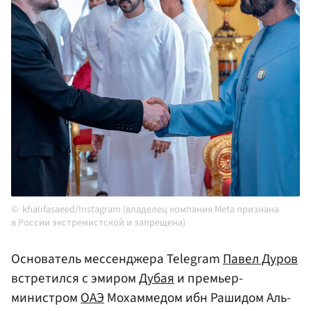
khalifasaeed/Instagram (владелец компания Meta признана
в России экстремистской и запрещена)
Основатель мессенджера Telegram
Павел Дуров
встретился с эмиром
Дубая
и премьер-
министром
ОАЭ
Мохаммедом ибн Рашидом Аль-