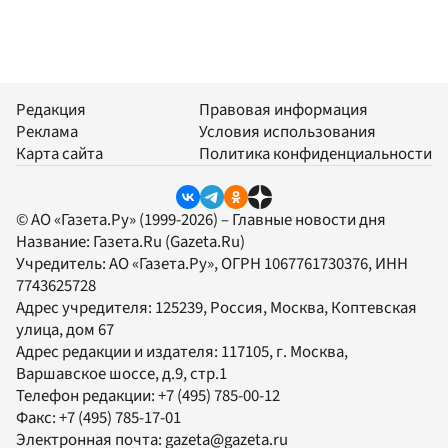
Редакция
Правовая информация
Реклама
Условия использования
Карта сайта
Политика конфиденциальности
© АО «Газета.Ру» (1999-2026) – Главные новости дня
Название:
Газета.Ru
(Gazeta.Ru)
Учредитель:
АО «Газета.Ру»
, ОГРН 1067761730376, ИНН
7743625728
Адрес учредителя: 125239, Россия, Москва, Коптевская
улица, дом 67
Адрес редакции и издателя:
117105
, г.
Москва
,
Варшавское шоссе, д.9, стр.1
Телефон редакции:
+7 (495) 785-00-12
Факс:
+7 (495) 785-17-01
Электронная почта:
gazeta@gazeta.ru