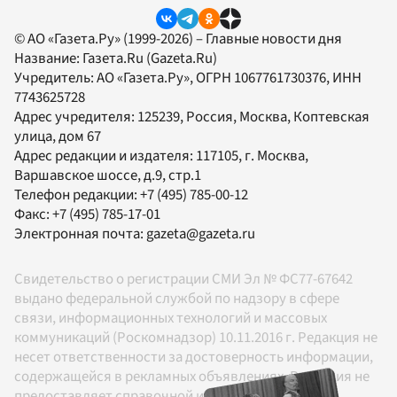
© АО «Газета.Ру» (1999-2026) – Главные новости дня
Название:
Газета.Ru
(Gazeta.Ru)
Учредитель:
АО «Газета.Ру»
, ОГРН 1067761730376, ИНН
7743625728
Адрес учредителя: 125239, Россия, Москва, Коптевская
улица, дом 67
Адрес редакции и издателя:
117105
, г.
Москва
,
Варшавское шоссе, д.9, стр.1
Телефон редакции:
+7 (495) 785-00-12
Факс:
+7 (495) 785-17-01
Электронная почта:
gazeta@gazeta.ru
Свидетельство о регистрации СМИ Эл № ФС77-67642
выдано федеральной службой по надзору в сфере
связи, информационных технологий и массовых
коммуникаций (Роскомнадзор) 10.11.2016 г. Редакция не
несет ответственности за достоверность информации,
содержащейся в рекламных объявлениях. Редакция не
предоставляет справочной информации.