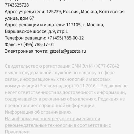
7743625728
Адрес учредителя: 125239, Россия, Москва, Коптевская
улица, дом 67
Адрес редакции и издателя:
117105
, г.
Москва
,
Варшавское шоссе, д.9, стр.1
Телефон редакции:
+7 (495) 785-00-12
Факс:
+7 (495) 785-17-01
Электронная почта:
gazeta@gazeta.ru
Свидетельство о регистрации СМИ Эл № ФС77-67642
выдано федеральной службой по надзору в сфере
связи, информационных технологий и массовых
коммуникаций (Роскомнадзор) 10.11.2016 г. Редакция не
несет ответственности за достоверность информации,
содержащейся в рекламных объявлениях. Редакция не
предоставляет справочной информации.
Информация об ограничениях
На информационном ресурсе применяются
рекомендательные технологии в соответствии с
Правилами